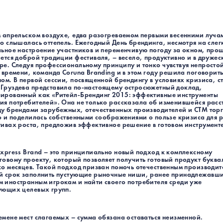
А МЕСТ СЛАГАЕМЫХ.
04/2019
0
м апрельском воздухе, едва разогреваемом первыми весенними луча
о слышалась оттепель. Ежегодный День брендинга, несмотря на слег
льное настроение участников и переменчивую погоду за окном, прош
ется доброй традиции фестиваля, – весело, продуктивно и в дружес
ре. Следуя профессиональному принципу и тонко чувствуя непросто
 времени, команда Coruna Branding и в этом году решила поговорит
ом. В первой сессии, посвященной брендингу в условиях кризиса, с
Груздева представила по-настоящему остросюжетный доклад,
ированный как «Ритейл-Брендинг 2015: эффективные инструменты
ия потребителей». Она не только рассказала об изменившейся расс
ду брендами зарубежных, отечественных производителей и СТМ тор
но и поделилась собственными соображениями о пользе кризиса для 
тивах роста, предложив эффективное решение в готовом инструменте
A BRANDING SCHOOL
Express Brand – это принципиально новый подход к комплексному
BY CORUNA
говому проекту, который позволяет получить готовый продукт буква
ко месяцев. Такой подход призван помочь отечественным производит
й срок заполнить пустующие рыночные ниши, ранее принадлежавш
 иностранным игрокам и найти своего потребителя среди уже
ующих целевых групп.
ГИ
-АУДИТ
РАЗРАБОТКА НЕЙМИНГА
емене мест слагаемых – сумма обязана оставаться неизменной.
АБОТКА ПЛАТФОРМЫ
БРЕНД-ДИЗАЙН