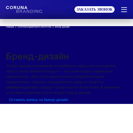
ЗАКАЗАТЬ ЗВОНОК
ГЛАВНАЯ
//
УСЛУГИ БРЕНДИНГОВОГО АГЕНТСТВА
//
БРЕНД-ДИЗАЙН
Бренд-дизайн
Чтобы привлечь внимание потребителя, недостаточно сделать
просто качественный продукт — его нужно еще и правильно
презентовать. Для этого важно понять потребительские
предпочтения, оценить конкурентную среду и грамотно
дифференцировать продукт среди аналогов на полке. В решении
этих задач ключевую роль играет бренд-дизайн.
Оставить заявку на бренд-дизайн
БРЕНД-ДИЗАЙН