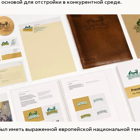
Коммуникации
 основой для отстройки в конкурентной среде.
Коммуникационная стратегия /
Рекламная стратегия
был иметь выраженной европейской национальной тем