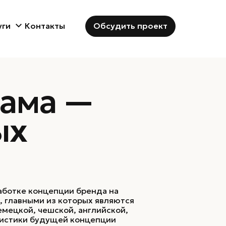
Обсудить проект
уги
Контакты
рама —
Бренд-дизайн
ых
Бренд-дизайн
Дизайн упаковки
Логотип и фирменный стиль
Брендбук
Диджитал-дизайн
работке концепции бренда на
, главными из которых являются
мецкой, чешской, английской,
ристики будущей концепции