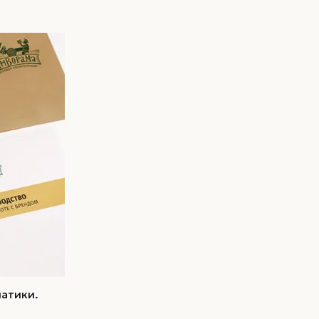
Внедрение / сопровождение
/ управление брендом
Марочный контракт
Внедрение бренда
Управление брендом
атики.