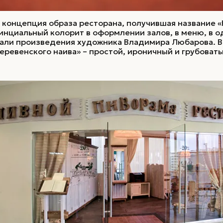
а концепция образа ресторана, получившая название 
нциальный колорит в оформлении залов, в меню, в о
тали произведения художника Владимира Любарова. В
ревенского наива» – простой, ироничный и грубоватый