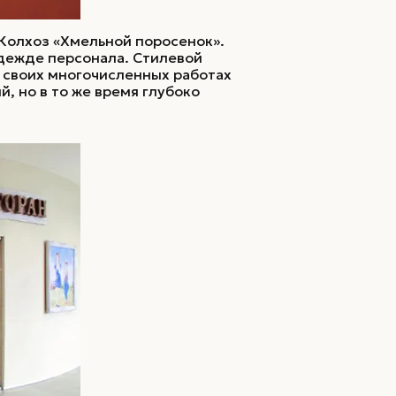
«Колхоз «Хмельной поросенок».
дежде персонала. Стилевой
 своих многочисленных работах
, но в то же время глубоко