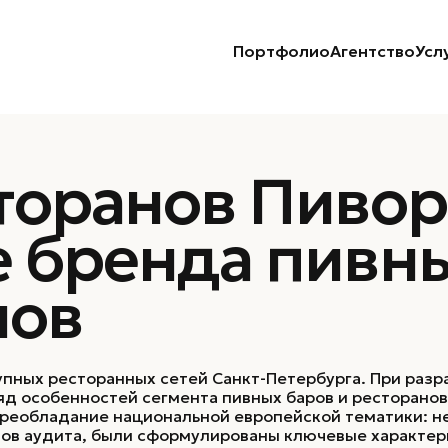
Портфолио
Агентство
Усл
нгового агентства
сторанов Пиво
Стратегия
е бренда пивн
Позиционирование и платформа бренда
Стратегия портфеля брендов
нов
Стратегия капитализации бренда
рупных ресторанных сетей Санкт-Петербурга. При раз
яд особенностей сегмента пивных баров и ресторанов
реобладание национальной европейской тематики: не
атов аудита, были сформулированы ключевые характе