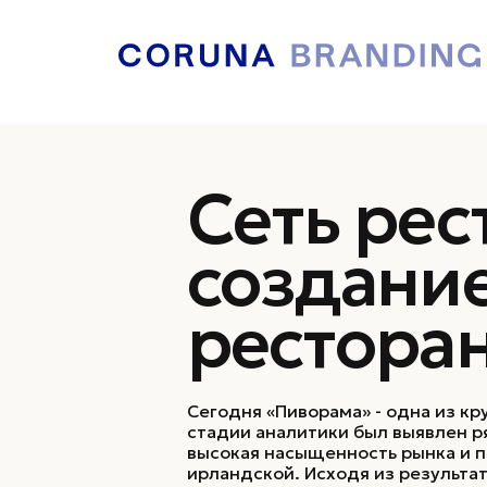
Услуги бренди
Сеть ре
Исследования и аналитика
создани
Бренд-аудит
Маркетинговые исследования
рестора
Customer expirience, CJM
Стратегический анализ
Сегодня «Пиворама» - одна из к
стадии аналитики был выявлен р
высокая насыщенность рынка и п
ирландской. Исходя из результ