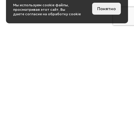
Мы используем cookie файлы,
Понятно
просматривая этот сайт, Вы
даете согласие на обработку cookie
Санкт-Петербург
Площадь Александра
Невского, д. 2
Б/Ц «Москва», офис 901, 191167
+7 (812) 318 33 64
Москва
Ул. Пятницкая, д. 37, офис 1, 119017
+7 (499) 500 49 30