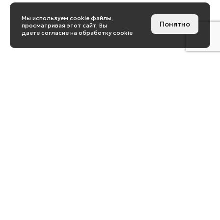
Мы используем cookie файлы,
Понятно
просматривая этот сайт, Вы
даете согласие на обработку cookie
Санкт-Петербург
Площадь Александра
Невского, д. 2
Б/Ц «Москва», офис 901, 191167
+7 (812) 318 33 64
Москва
Ул. Пятницкая, д. 37, офис 1, 119017
+7 (499) 500 49 30