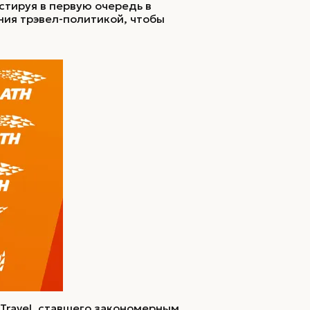
Внедрение / сопровождение
стируя в первую очередь в
/ управление брендом
ия трэвел-политикой, чтобы
Марочный контракт
Внедрение бренда
Управление брендом
s Travel, ставшего закономерным