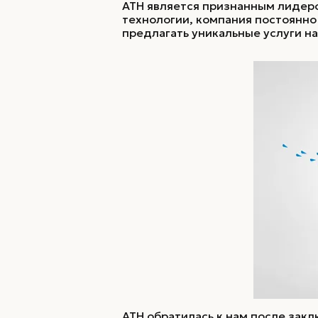
Нейминг / копирайт
ATH является признанным лидеро
технологии, компания постоянно
предлагать уникальные услуги на
Нейминг
ATH обратилась к нам после заклю