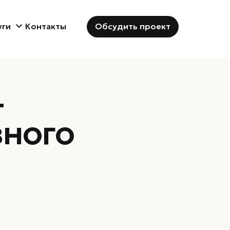
Обсудить проект
уги
Контакты
—
Бренд-дизайн
вного
Бренд-дизайн
Дизайн упаковки
Логотип и фирменный стиль
Брендбук
Диджитал-дизайн