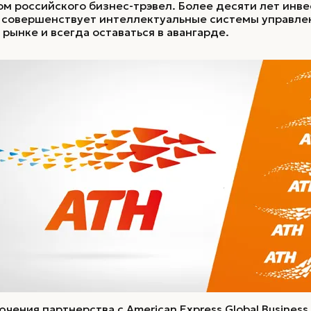
Коммуникации
м российского бизнес-трэвел. Более десяти лет инве
 совершенствует интеллектуальные системы управлен
 рынке и всегда оставаться в авангарде.
Коммуникационная стратегия /
Рекламная стратегия
чения партнерства с American Express Global Busines