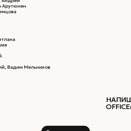
н Андрей
а Арутюнян
Немцова
етлана
рия
й
ий, Вадим Мельников
НАПИШ
OFFICE